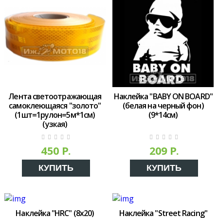
Лента светоотражающая
Наклейка "BABY ON BOARD"
самоклеющаяся "золото"
(белая на черный фон)
(1шт=1рулон=5м*1см)
(9*14см)
(узкая)
450 Р.
209 Р.
КУПИТЬ
КУПИТЬ
Наклейка "HRC" (8x20)
Наклейка "Street Racing"