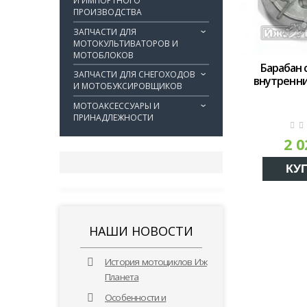
И ИМПОРТНОГО
ПРОИЗВОДСТВА
ЗАПЧАСТИ ДЛЯ
МОТОКУЛЬТИВАТОРОВ И
МОТОБЛОКОВ
Барабан 
ЗАПЧАСТИ ДЛЯ СНЕГОХОДОВ
внутренни
И МОТОБУКСИРОВЩИКОВ
МОТОАКСЕССУАРЫ И
ПРИНАДЛЕЖНОСТИ
2 0
КУ
НАШИ НОВОСТИ
История мотоциклов Иж
Планета
Особенности и