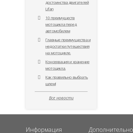
достоинства двигателей
Lifan
10 преимуществ
мотоцикла перед
автомобилем
Главные преимущества и
недостатки путешествия
на мотоцикле.
Консервация и хранение
мотоцикла.
Как правильно выбрать
шлем!
Все новости
Информация
Дополнительн